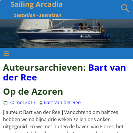
Sailing Arcadia
zeezeilen - zeereizen
Auteursarchieven:
Bart van
der Ree
Op de Azoren
30 mei 2017
Bart van der Ree
[ auteur: Bart van der Ree ] Vanochtend om half zes
hebben we na bijna drie weken zeilen ons anker
uitgegooid. En wel net buiten de haven van Flores, het