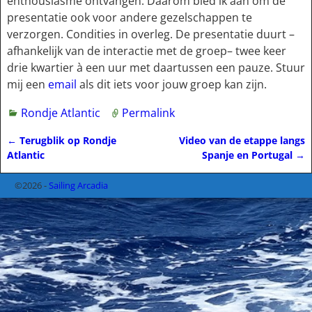
enthousiasme ontvangen. Daarom bied ik aan om de
presentatie ook voor andere gezelschappen te
verzorgen. Condities in overleg. De presentatie duurt –
afhankelijk van de interactie met de groep– twee keer
drie kwartier à een uur met daartussen een pauze. Stuur
mij een
email
als dit iets voor jouw groep kan zijn.
Rondje Atlantic
Permalink
←
Terugblik op Rondje
Video van de etappe langs
Bericht navigatie
Atlantic
Spanje en Portugal
→
©2026 -
Sailing Arcadia