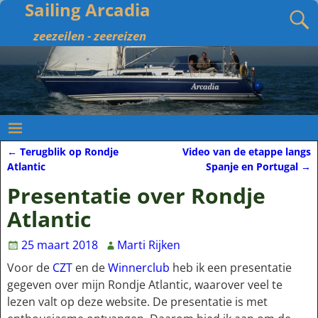
Sailing Arcadia
zeezeilen - zeereizen
←
Terugblik op Rondje
Video van de etappe langs
Bericht navigatie
Atlantic
Spanje en Portugal
→
Presentatie over Rondje
Atlantic
25 maart 2018
Marti Rijken
Voor de
CZT
en de
Winnerclub
heb ik een presentatie
gegeven over mijn Rondje Atlantic, waarover veel te
lezen valt op deze website. De presentatie is met