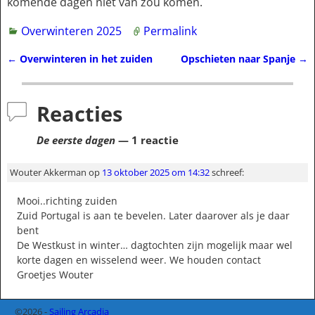
komende dagen niet van zou komen.
Overwinteren 2025
Permalink
←
Overwinteren in het zuiden
Opschieten naar Spanje
→
Bericht navigatie
Reacties
De eerste dagen
— 1 reactie
Wouter Akkerman
op
13 oktober 2025 om 14:32
schreef:
Mooi..richting zuiden
Zuid Portugal is aan te bevelen. Later daarover als je daar
bent
De Westkust in winter… dagtochten zijn mogelijk maar wel
korte dagen en wisselend weer. We houden contact
Groetjes Wouter
©2026 -
Sailing Arcadia